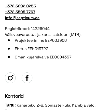
+372 5692 0255
+372 5595 7767
info@septicum.ee
Registrikood: 14226044
Välisveevarustus ja kanalisatsioon (MTR):
Projekteerimine EEP003906
Ehitus EEH013722
Omanikujärelvalve EEO004357
Kontorid
Kanarbiku 2-8, Soinaste küla, Kambja vald,
Tartu: