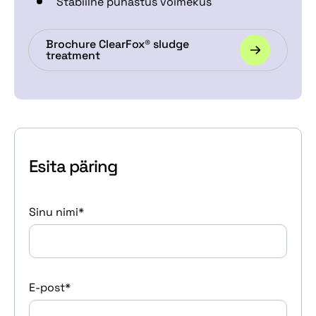
Stabiilne puhastus võimekus
Brochure ClearFox® sludge
treatment
Esita päring
Sinu nimi*
E-post*