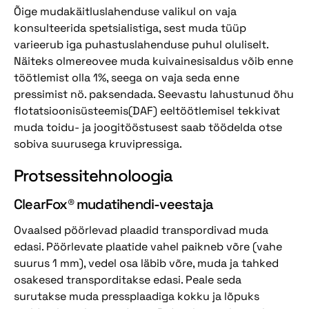
Õige mudakäitluslahenduse valikul on vaja
konsulteerida spetsialistiga, sest muda tüüp
varieerub iga puhastuslahenduse puhul oluliselt.
Näiteks olmereovee muda kuivainesisaldus võib enne
töötlemist olla 1%, seega on vaja seda enne
pressimist nö. paksendada. Seevastu lahustunud õhu
flotatsioonisüsteemis(DAF) eeltöötlemisel tekkivat
muda toidu- ja joogitööstusest saab töödelda otse
sobiva suurusega kruvipressiga.
Protsessitehnoloogia
ClearFox® mudatihendi-veestaja
Ovaalsed pöörlevad plaadid transpordivad muda
edasi. Pöörlevate plaatide vahel paikneb võre (vahe
suurus 1 mm), vedel osa läbib võre, muda ja tahked
osakesed transporditakse edasi. Peale seda
surutakse muda pressplaadiga kokku ja lõpuks