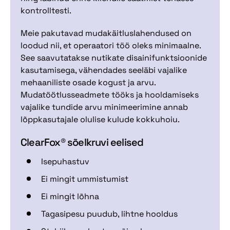
kontrolltesti.
Meie pakutavad mudakäitluslahendused on
loodud nii, et operaatori töö oleks minimaalne.
See saavutatakse nutikate disainifunktsioonide
kasutamisega, vähendades seeläbi vajalike
mehaaniliste osade kogust ja arvu.
Mudatöötlusseadmete tööks ja hooldamiseks
vajalike tundide arvu minimeerimine annab
lõppkasutajale olulise kulude kokkuhoiu.
ClearFox® sõelkruvi eelised
Isepuhastuv
Ei mingit ummistumist
Ei mingit lõhna
Tagasipesu puudub, lihtne hooldus