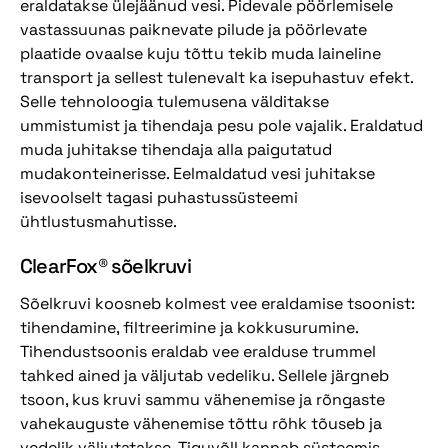
eraldatakse ülejäänud vesi. Pidevale pöörlemisele
vastassuunas paiknevate pilude ja pöörlevate
plaatide ovaalse kuju tõttu tekib muda laineline
transport ja sellest tulenevalt ka isepuhastuv efekt.
Selle tehnoloogia tulemusena välditakse
ummistumist ja tihendaja pesu pole vajalik. Eraldatud
muda juhitakse tihendaja alla paigutatud
mudakonteinerisse. Eelmaldatud vesi juhitakse
isevoolselt tagasi puhastussüsteemi
ühtlustusmahutisse.
ClearFox® sõelkruvi
Sõelkruvi koosneb kolmest vee eraldamise tsoonist:
tihendamine, filtreerimine ja kokkusurumine.
Tihendustsoonis eraldab vee eralduse trummel
tahked ained ja väljutab vedeliku. Sellele järgneb
tsoon, kus kruvi sammu vähenemise ja rõngaste
vahekauguste vähenemise tõttu rõhk tõuseb ja
vedelik väljutatakse. Tiguvõll kannab süsteemis