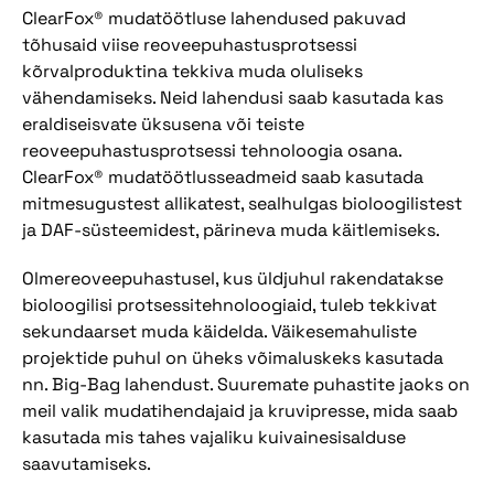
ClearFox® mudatöötluse lahendused pakuvad
tõhusaid viise reoveepuhastusprotsessi
kõrvalproduktina tekkiva muda oluliseks
vähendamiseks. Neid lahendusi saab kasutada kas
eraldiseisvate üksusena või teiste
reoveepuhastusprotsessi tehnoloogia osana.
ClearFox® mudatöötlusseadmeid saab kasutada
mitmesugustest allikatest, sealhulgas bioloogilistest
ja DAF-süsteemidest, pärineva muda käitlemiseks.
Olmereoveepuhastusel, kus üldjuhul rakendatakse
bioloogilisi protsessitehnoloogiaid, tuleb tekkivat
sekundaarset muda käidelda. Väikesemahuliste
projektide puhul on üheks võimaluskeks kasutada
nn. Big-Bag lahendust. Suuremate puhastite jaoks on
meil valik mudatihendajaid ja kruvipresse, mida saab
kasutada mis tahes vajaliku kuivainesisalduse
saavutamiseks.