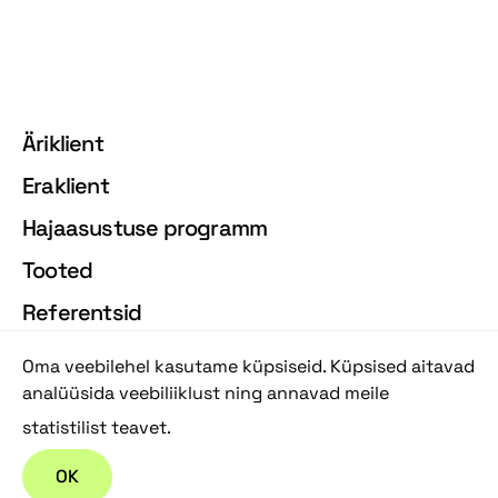
Äriklient
Eraklient
Hajaasustuse programm
Tooted
Referentsid
Kontakt
Oma veebilehel kasutame küpsiseid. Küpsised aitavad
analüüsida veebiliiklust ning annavad meile
statistilist teavet.
Küsi pakkumist
OK