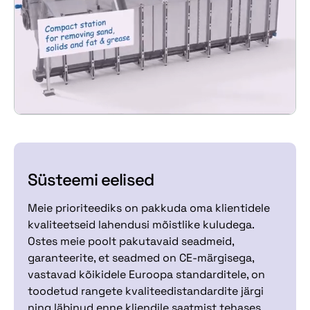
Süsteemi eelised
Meie prioriteediks on pakkuda oma klientidele
kvaliteetseid lahendusi mõistlike kuludega.
Ostes meie poolt pakutavaid seadmeid,
garanteerite, et seadmed on CE-märgisega,
vastavad kõikidele Euroopa standarditele, on
toodetud rangete kvaliteedistandardite järgi
ning läbinud enne kliendile saatmist tehases