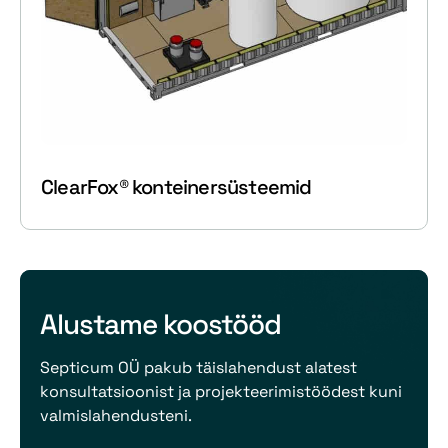
ClearFox® konteinersüsteemid
Alustame koostööd
Septicum OÜ pakub täislahendust alatest
konsultatsioonist ja projekteerimistöödest kuni
valmislahendusteni.