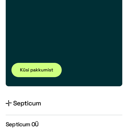
Küsi pakkumist
Septicum OÜ