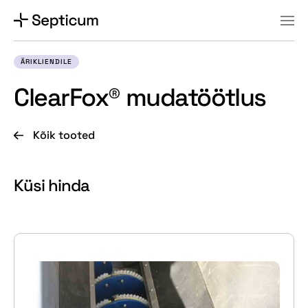
ÄRIKLIENDILE
Äriklient
ClearFox® mudatöötlus
Eraklient
Kõik tooted
Hajaasustuse programm
Tooted
Küsi hinda
Referentsid
Kontakt